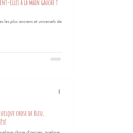
tent-elles à la main gauche ?
es les plus anciens et universels de
Quelque chose de Bleu,
êté
quelque chose d'ancien, quelque