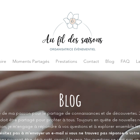
ire
Moments Partagés
Prestations
Contact
Blog
FAQ
L
Blog
 de ma passion pour le partage de connaissances et de découvertes. 
 doit être partagé pour profiter à tous. Toujours en quête de nouvelles 
n, je m'engage à répondre à vos questions et à explorer ensemble les 
ésitez pas à m'envoyer un e-mail si vous ne trouvez pas réponse à votre
z pourrait être déjà prêt, sinon, il le sera. Vos questions ne sont pas seu