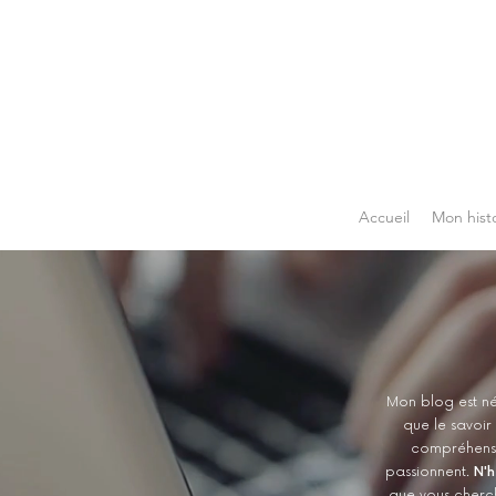
Accueil
Mon histo
Mon blog est né
que le savoir
compréhensio
passionnent.
N'h
que vous cherche