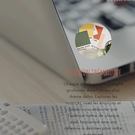
réflexion thématique
Chaque article est une plongée
profonde dans l'univers d'un
thème défini. Explorez les
nuances, vivez les émotions et
laissez-vous emporter par
l'essence même de chaque
sujet, façonnant ainsi une
réflexion à décliner pour votre
événement.