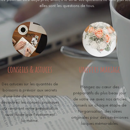
elles sont les questions de tous.
conseils & astuces
univers mariage
Des astuces sur les quantités de
Plongez au cœur des
boissons à prévoir aux secrets
préparatifs du plus beau jour
d'une liste de mariage réussie,
de votre vie avec nos articles
découvrez les conseils pratiques
conseils sur chaque étape de
qui rendront votre préparation
l'organisation, des idées
aussi fluide que l'événement
originales pour des cérémonies
lui-même.
laïques mémorables.