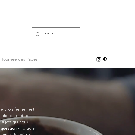
a Tournée des Pages
Je crois fermement
recherches et de
sujets qui nous
 question
- l'article
lement les vôtres ;