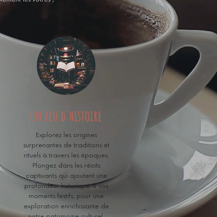
un peu d'histoire
Explorez les origines
surprenantes de traditions et
rituels à travers les époques.
Plongez dans les récits
captivants qui ajoutent une
profondeur historique à vos
moments festifs, pour une
exploration enrichissante de
notre patrimoine culturel.