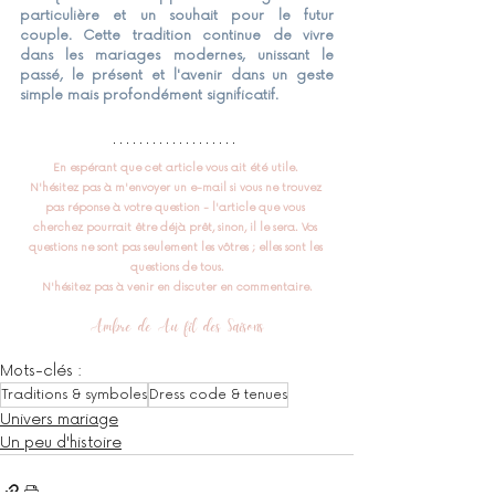
particulière et un souhait pour le futur 
couple. Cette tradition continue de vivre 
dans les mariages modernes, unissant le 
passé, le présent et l'avenir dans un geste 
simple mais profondément significatif.
En espérant que cet article vous ait été utile. 
N'hésitez pas à m'envoyer un e-mail si vous ne trouvez 
pas réponse à votre question
 - l'article que vous 
cherchez pourrait être déjà prêt, sinon, il le sera. Vos 
questions ne sont pas seulement les vôtres ; elles sont les 
questions de tous.
N'hésitez pas à venir en discuter en commentaire.
Ambre de Au fil des Saisons
Mots-clés :
Traditions & symboles
Dress code & tenues
Univers mariage
Un peu d'histoire