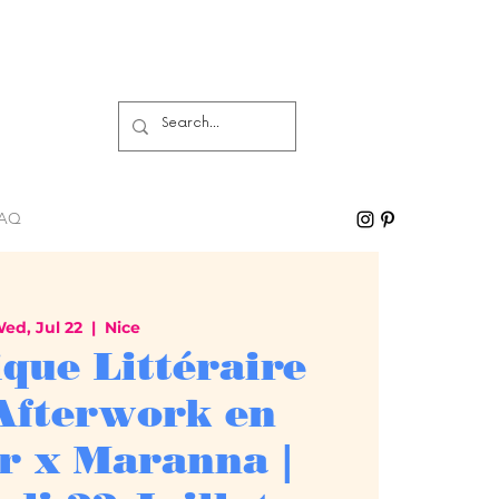
AQ
ed, Jul 22
  |  
Nice
que Littéraire
 Afterwork en
ir x Maranna |