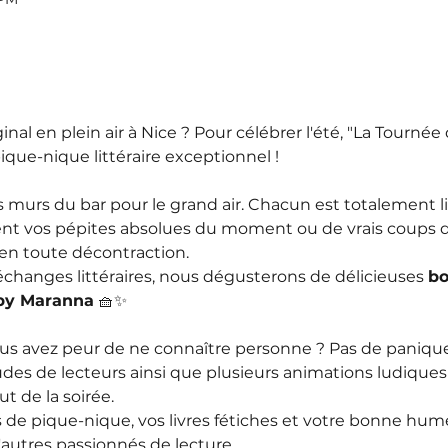
inal en plein air à Nice ? Pour célébrer l'été, "La Tournée
ique-nique littéraire exceptionnel !
s murs du bar pour le grand air. Chacun est totalement 
ient vos pépites absolues du moment ou de vrais coups d
en toute décontraction.
hanges littéraires, nous dégusterons de délicieuses 
bo
by Maranna
 🧺✨
us avez peur de ne connaître personne ? Pas de panique
des de lecteurs ainsi que plusieurs animations ludiques
ut de la soirée.
e pique-nique, vos livres fétiches et votre bonne humeu
'autres passionnés de lecture…