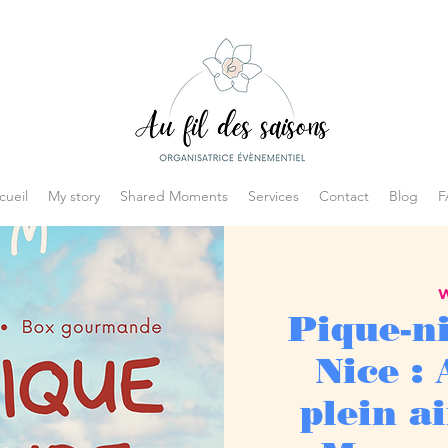
cueil
My story
Shared Moments
Services
Contact
Blog
F
W
Pique-ni
Nice :
plein a