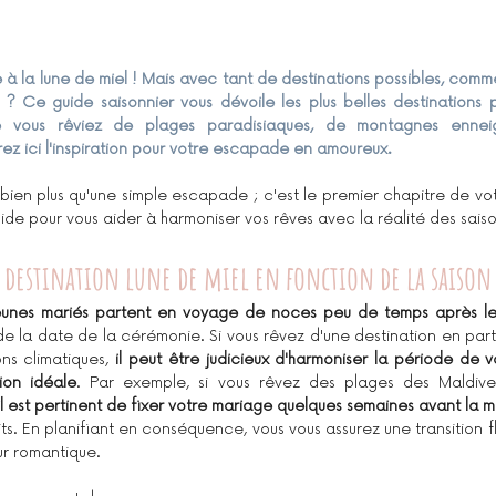
e à la lune de miel ! Mais avec tant de destinations possibles, commen
? Ce guide saisonnier vous dévoile les plus belles destinations 
e vous rêviez de plages paradisiaques, de montagnes enneig
rez ici l'inspiration pour votre escapade en amoureux.
ien plus qu'une simple escapade ; c'est le premier chapitre de votr
guide pour vous aider à harmoniser vos rêves avec la réalité des sais
a destination lune de miel en fonction de la saison
jeunes mariés partent en voyage de noces peu de temps après l
de la date de la cérémonie. Si vous rêvez d'une destination en parti
ns climatiques, 
il peut être judicieux d'harmoniser la période de 
ion idéale
. Par exemple, si vous rêvez des plages des Maldive
il est pertinent de fixer votre mariage quelques semaines avant la m
s. En planifiant en conséquence, vous vous assurez une transition f
our romantique.