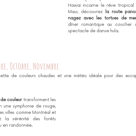
Hawaï incarne le rêve tropical 
Maui, découvrez 
la route pano
nagez avec les tortues de me
dîner romantique au coucher d
spectacle de danse hula.
re, Octobre, Novembre
lette de couleurs chaudes et une météo idéale pour des escap
 de couleur
 transforment les 
 une symphonie de rouge, 
es villes comme Montréal et 
 la sérénité des forêts 
u en randonnée.