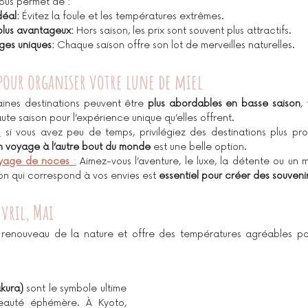
vous permet de :
déal:
 Évitez la foule et les températures extrêmes.
 plus avantageux:
 Hors saison, les prix sont souvent plus attractifs.
ges uniques:
 Chaque saison offre son lot de merveilles naturelles.
 pour organiser votre lune de miel
aines destinations peuvent être 
plus abordables en basse saison
,
ute saison pour l’expérience unique qu’elles offrent.
:
 si vous avez peu de temps, privilégiez des destinations plus pro
n voyage à l’autre bout du monde
 est une belle option.
oyage de noces
 :
 Aimez-vous l’aventure, le luxe, la détente ou un 
ion qui correspond à vos envies est 
essentiel pour créer des souvenir
vril, Mai
 renouveau de la nature et offre des températures agréables p
akura)
 sont le symbole ultime 
eauté éphémère. À Kyoto, 