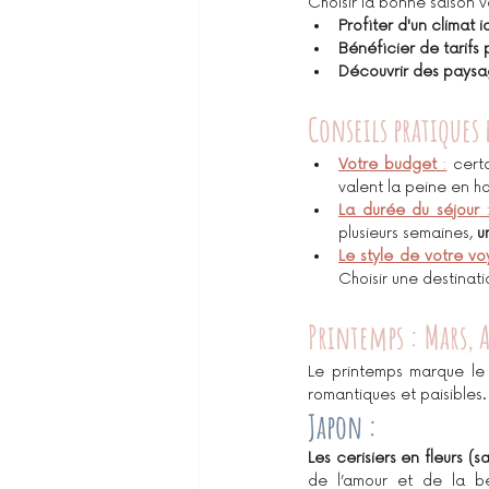
Choisir la bonne saison 
Profiter d'un climat i
Bénéficier de tarifs
Découvrir des paysa
Conseils pratiques
Votre budget
 :
 cert
valent la peine en ha
La durée du séjour
 
plusieurs semaines, 
u
Le style de votre v
Choisir une destinat
Printemps : Mars, A
Le printemps marque le
romantiques et paisibles.
Japon :
Les cerisiers en fleurs (s
de l’amour et de la b