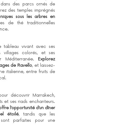
 dans des parcs ornés de 
rez des temples imprégnés 
niques sous les arbres en 
s de thé traditionnelles 
ence.
le tableau vivant avec ses 
 villages colorés, et ses 
r Méditerranée. 
Explorez 
lages de Ravello
, et laissez-
e italienne, entre fruits de 
cal.
pour découvrir Marrakech, 
avec ses jardins luxuriants et ses riads enchanteurs. 
fre l’opportunité d’un dîner 
el étoilé
, tandis que les 
sont parfaites pour une 