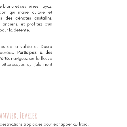
 blanc et ses ruines mayas, 
ion qui marie culture et 
s des cénotes cristallins
, 
anciens, et profitez d’un 
pour la détente.
les de la vallée du Douro 
 dorées. 
Participez à des 
Porto
, naviguez sur le fleuve 
 pittoresques qui jalonnent 
anvier, Fevrier
 destinations tropicales pour échapper au froid.