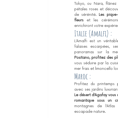
Tokyo, ou Nara, flânez
pétales roses et découv
de sérénité. 
Les pique-
fleurs
 et les cérémonie
enrichiront votre expéri
Italie (Amalfi) :
L’Amalfi est un véritab
falaises escarpées, ses
panoramas sur la me
Positano, profitez des p
vous séduire par la cuisin
mer frais et limoncello lo
Maroc :
Profitez du printemps 
Le désert d’Agafay vous of
romantique sous un ci
montagnes de l’Atlas 
escapade nature.