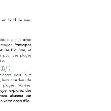
s en bord de mer. 
ctacle unique avec 
rengeti. 
Participez 
z les Big Five
, et 
r pour des plages 
se.
os) :
èbres pour leurs 
, leurs couchers de 
soleil spectaculaires et leurs plages variées. 
que, explorez des 
-vous charmer par 
n votre choix d’île.