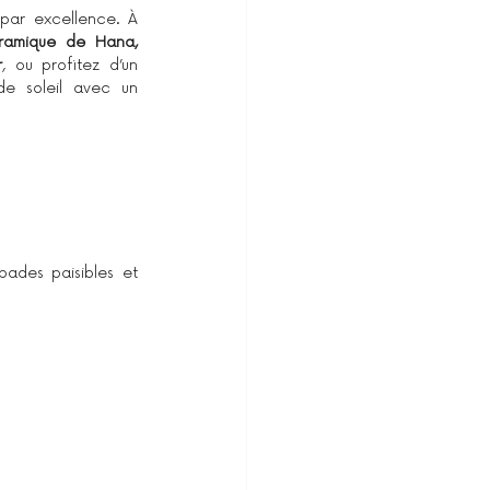
par excellence. À 
ramique de Hana, 
r
, ou profitez d’un 
e soleil avec un 
ades paisibles et 