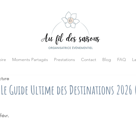
ire
Moments Partagés
Prestations
Contact
Blog
FAQ
L
cture
 Le Guide Ultime des Destinations 2026 
févr.