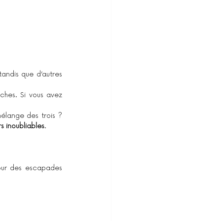
 tandis que d’autres 
ches. Si vous avez 
mélange des trois ? 
s inoubliables
.
our des escapades 