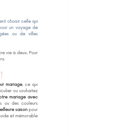
t choisir celle qui 
pour un voyage de 
ées ou de villes 
e vie à deux. Pour 
ons
 ?
eur mariage
, ce qui 
culier ou souhaitez 
votre mariage avec 
s ou des couleurs 
eilleure saison
 pour 
luide et mémorable 