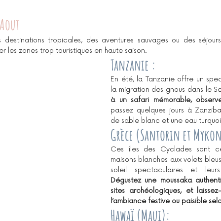
 Aout
s destinations tropicales, des aventures sauvages ou des séjour
er les zones trop touristiques en haute saison.
Tanzanie :
En été, la Tanzanie offre un spe
la migration des gnous dans le Se
à un safari mémorable, observe
passez quelques jours à Zanziba
de sable blanc et une eau turquoi
Grèce (Santorin et Mykon
Ces îles des Cyclades sont cél
maisons blanches aux volets bleus
Dégustez une moussaka authenti
sites archéologiques, et laissez
l’ambiance festive ou paisible selo
Hawaï (Maui)
: